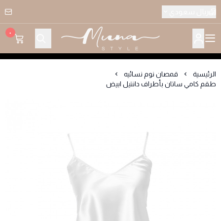
ريال سعودي
٠
متجر منى ستايل للملابس النسائيه
الرئيسية
قمصان نوم نسائيه
طقم كامي ساتان بأطراف دانتيل ابيض