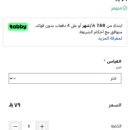
متوفر
القياس
*
اختر
٧٩
السعر
الكمية