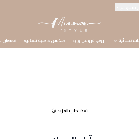
ل سعودي
متجر منى ستايل للملابس النسائيه
ات نسائية
روب عروس برايد
ملابس داخليه نسائيه
قمصان نو
تعذر جلب المزيد 😢