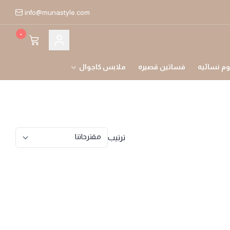
info@munastyle.com
٠
م نسائيه
فساتين قصيره
ملابس كاجوال
ترتيب