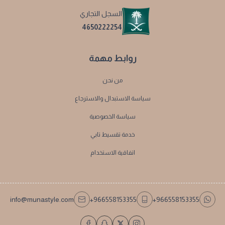
السجل التجاري
4650222254
روابط مهمة
من نحن
سياسة الاستبدال والاسترجاع
سياسة الخصوصية
خدمة تقسيط تابي
اتفاقية الاستخدام
info@munastyle.com
+966558153355
+966558153355