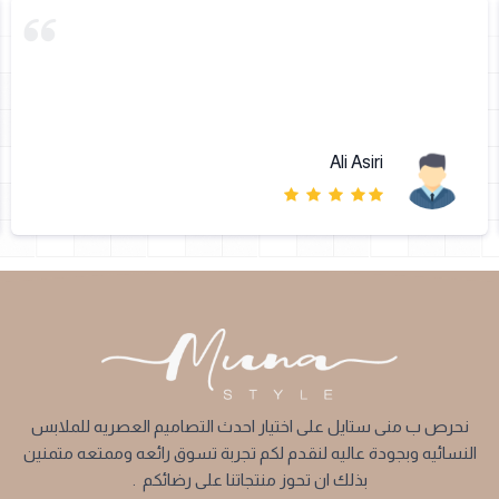
Ali Asiri
نحرص ب منى ستايل على اختيار احدث التصاميم العصريه للملابس
النسائيه وبجودة عاليه لنقدم لكم تجربة تسوق رائعه وممتعه متمنين
بذلك ان تحوز منتجاتنا على رضائكم .